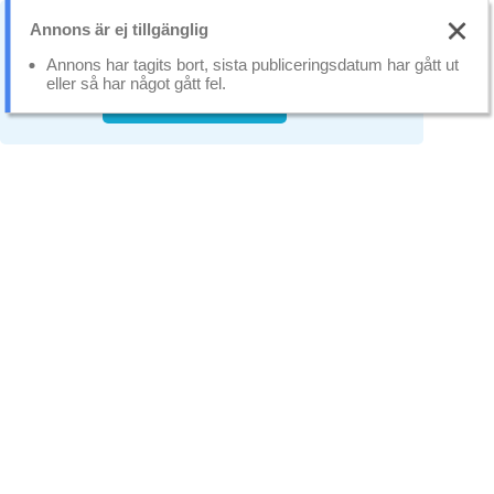
Annons är ej tillgänglig
Vi använder oss av cookies som gör att
webbplatsen fungerar bättre.
Läs mer
Annons har tagits bort, sista publiceringsdatum har gått ut
eller så har något gått fel.
Stäng
Tillåt