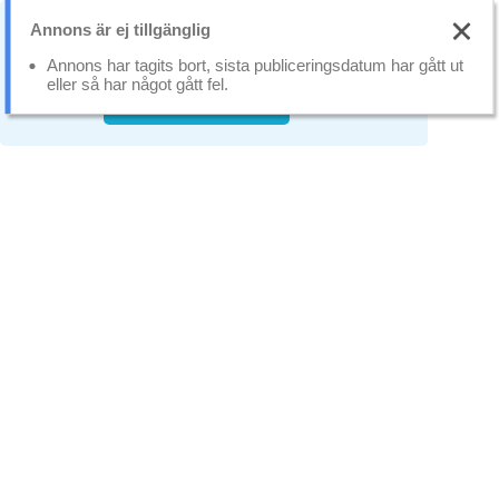
Annons är ej tillgänglig
Vi använder oss av cookies som gör att
webbplatsen fungerar bättre.
Läs mer
Annons har tagits bort, sista publiceringsdatum har gått ut
eller så har något gått fel.
Stäng
Tillåt