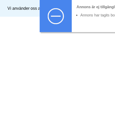
Annons är ej tillgängl
Vi använder oss av cookies som gör att webbplatsen funger
Annons har tagits bort