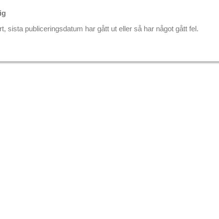
ig
ar bättre.
Läs mer
, sista publiceringsdatum har gått ut eller så har något gått fel.